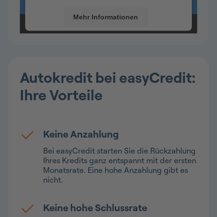
Mehr Informationen
Akzeptieren
Usercentrics Consent
Powered by
Management Platform
Autokredit bei easyCredit:
Ihre Vorteile
Keine Anzahlung
Bei easyCredit starten Sie die Rückzahlung
Ihres Kredits ganz entspannt mit der ersten
Monatsrate. Eine hohe Anzahlung gibt es
nicht.
Keine hohe Schlussrate