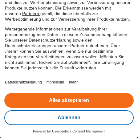
Oder Sie planen, sich ein neues Motorrad zu
und dies zur Werbeoptimierung sowie zur Verbesserung unserer
kaufen? Unsere Ratenkredite sind nicht
Produkte nutzen können. Die Erkenntnisse werden mit
zweckgebunden, somit können Sie sich Ihren
unseren
Partnern
geteilt, die diese ebenfalls zur
Traumwagen oder Ihr Traummotorrad kaufen.
Werbeoptimierung und zur Verbesserung ihrer Produkte nutzen.
Weitergehende Informationen zur Verarbeitung Ihrer
personenbezogenen Daten in diesem Zusammenhang können
Sie unserer
Datenschutzerklärung
sowie den
Datenschutzerklärungen unserer Partner entnehmen. Über
Ausgezeichnete Beratung auf
„mehr“ können Sie auswählen, wenn Sie nur bestimmte
Kategorien von Verarbeitungen zulassen wollen. Möchten Sie
allen Kanälen
nicht zustimmen, klicken Sie auf „Ablehnen“. Ihre Einwilligung
können Sie jederzeit für die Zukunft widerrufen.
Bei easyCredit können Sie nicht nur auf faire
Konditionen vertrauen, sondern zudem auch auf
Datenschutzerklärung
Impressum
mehr
individuelle und persönliche Beratung.
So finden
wir
den passenden Kredit mit den Konditionen,
die Sie sich vorstellen
und die für Ihren Autokauf
Alles akzeptieren
zu Ihnen passen. Lassen Sie sich unverbindlich in
unserem KundenServiceCenter beraten – wir sind
Ablehnen
gerne telefonisch, im Online-Chat oder per E-Mail
für Sie da.
Powered by
Usercentrics Consent Management
Kontakt
Wenn Ihnen eine persönliche Beratung vor Ort