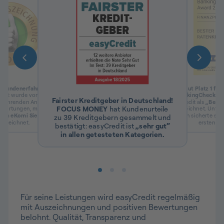
 Kundenerfahrung bei
Erneut Platz 1 für
edit wurde von
eKomi
,
Beim
BankingCheck Aw
Fairster Kreditgeber in Deutschland!
führenden Anbieter für
easyCredit als
„Beste
FOCUS MONEY
hat Kundenurteile
wertungen, mit
4,9 von
ausgezeichnet. Unter
dem
eKomi Siegel Gold
Produkten sicherte sic
zu 39 Kreditgebern gesammelt und
gezeichnet.
ersten Pla
bestätigt: easyCredit ist
„sehr gut“
in allen getesteten Kategorien.
Für seine Leistungen wird easyCredit regelmäßig
mit Auszeichnungen und positiven Bewertungen
belohnt. Qualität, Transparenz und