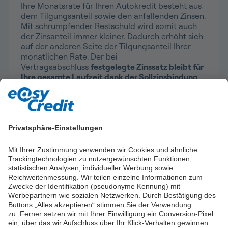
Ihre Monatsrate für Ihren Autokredit besteht aus
dem Tilgungsanteil sowie den anfallenden Zinsen.
Mit schrumpfender Restschuld wird somit auch
der Zinsanteil immer kleiner. Dadurch erhöht sich
auf der anderen Seite der Tilgungsanteil Ihrer
monatlichen Rate. Der bei
Vertragsabschluss
festgelegte Zinssatz bleibt für
Ihre gesamte Laufzeit dank der Sollzinsbindung
konstant
.
Privatsphäre-Einstellungen
Fairer Autokredit für Motorrad,
Mit Ihrer Zustimmung verwenden wir Cookies und ähnliche
Wohnmobil oder Wohnwagen
Trackingtechnologien zu nutzergewünschten Funktionen,
statistischen Analysen, individueller Werbung sowie
Reichweitenmessung. Wir teilen einzelne Informationen zum
Sie können Ihren Autokredit jedoch nicht nur für
Zwecke der Identifikation (pseudonyme Kennung) mit
ein neues Auto nutzen. Sie möchten sich
Werbepartnern wie sozialen Netzwerken. Durch Bestätigung des
beispielsweise ein
Wohnmobil
leisten, mit dem
Buttons „Alles akzeptieren“ stimmen Sie der Verwendung
Sie durch Europa reisen können, ohne auf Hotels
zu. Ferner setzen wir mit Ihrer Einwilligung ein Conversion-Pixel
oder andere Unterkünfte angewiesen zu sein?
ein, über das wir Aufschluss über Ihr Klick-Verhalten gewinnen