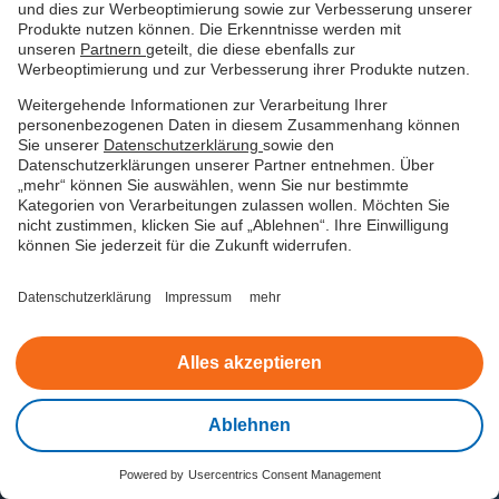
und dies zur Werbeoptimierung sowie zur Verbesserung unserer
Produkte nutzen können. Die Erkenntnisse werden mit
Mehr zum easyCredit
unseren
Partnern
geteilt, die diese ebenfalls zur
Werbeoptimierung und zur Verbesserung ihrer Produkte nutzen.
Produktinformationen
Weitergehende Informationen zur Verarbeitung Ihrer
personenbezogenen Daten in diesem Zusammenhang können
Sie unserer
Datenschutzerklärung
sowie den
Finanzieller Spielraum
Datenschutzerklärungen unserer Partner entnehmen. Über
„mehr“ können Sie auswählen, wenn Sie nur bestimmte
Bestellwege
Kategorien von Verarbeitungen zulassen wollen. Möchten Sie
nicht zustimmen, klicken Sie auf „Ablehnen“. Ihre Einwilligung
können Sie jederzeit für die Zukunft widerrufen.
Kundenstimmen
easyCredit+ App
Datenschutzerklärung
Impressum
mehr
Alles akzeptieren
Für Kunden
Ablehnen
Powered by
Usercentrics Consent Management
Kontakt