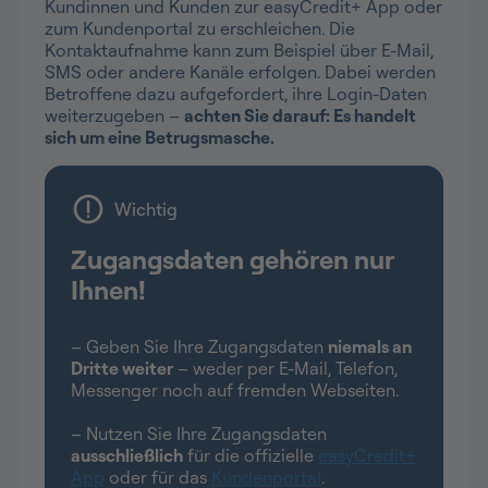
Kundinnen und Kunden zur easyCredit+ App oder
zum Kundenportal zu erschleichen. Die
Kontaktaufnahme kann zum Beispiel über E-Mail,
SMS oder andere Kanäle erfolgen. Dabei werden
Betroffene dazu aufgefordert, ihre Login-Daten
weiterzugeben –
achten Sie darauf: Es handelt
sich um eine Betrugsmasche.
Wichtig
Zugangsdaten gehören nur
Ihnen!
– Geben Sie Ihre Zugangsdaten
niemals an
Dritte weiter
– weder per E-Mail, Telefon,
Messenger noch auf fremden Webseiten.
– Nutzen Sie Ihre Zugangsdaten
ausschließlich
für die offizielle
easyCredit+
App
oder für das
Kundenportal
.