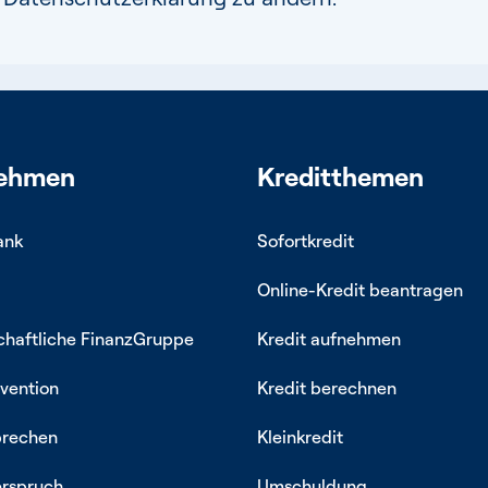
nehmen
Kreditthemen
ank
Sofortkredit
Online-Kredit beantragen
haftliche FinanzGruppe
Kredit aufnehmen
vention
Kredit berechnen
prechen
Kleinkredit
rspruch
Umschuldung