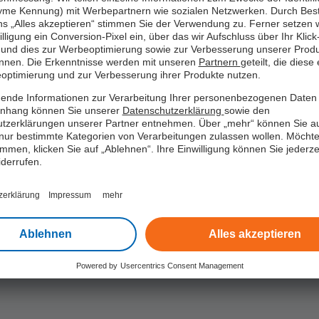
me Kennung) mit Werbepartnern wie sozialen Netzwerken. Durch Bes
ns „Alles akzeptieren“ stimmen Sie der Verwendung zu. Ferner setzen w
illigung ein Conversion-Pixel ein, über das wir Aufschluss über Ihr Klick
und dies zur Werbeoptimierung sowie zur Verbesserung unserer Prod
nnen. Die Erkenntnisse werden mit unseren
Partnern
geteilt, die diese
Im Online Chat
optimierung und zur Verbesserung ihrer Produkte nutzen.
ende Informationen zur Verarbeitung Ihrer personenbezogenen Daten 
hang können Sie unserer
Datenschutzerklärung
sowie den
Natürlich können Sie uns alle Anliegen
tzerklärungen unserer Partner entnehmen. Über „mehr“ können Sie a
auch direkt per Chat mitteilen.
nur bestimmte Kategorien von Verarbeitungen zulassen wollen. Möchte
immen, klicken Sie auf „Ablehnen“. Ihre Einwilligung können Sie jederzei
iderrufen.
zerklärung
Impressum
mehr
Ablehnen
Alles akzeptieren
Powered by
Usercentrics Consent Management