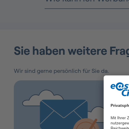
Sie haben weitere Fra
Wir sind gerne persönlich für Sie da.
Privatsph
Mit Ihrer
nutzergew
Reichweit