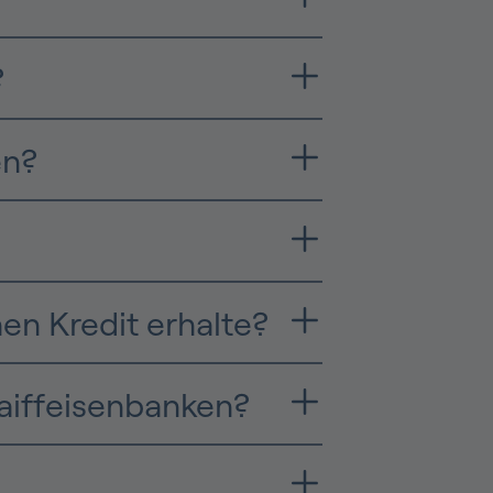
?
en?
nen Kredit erhalte?
Raiffeisenbanken?