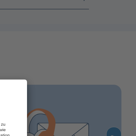
 zu
wie
ation