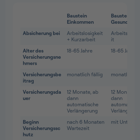
Baustein
Baustein
Einkommen
Gesundheit
Absicherung bei
Arbeitslosigkeit
Arbeitsunfä
+ Kurzarbeit
it
Alter des
18-65 Jahre
18-65 Jahre
Versicherungsne
hmers
Versicherungsbe
monatlich fällig
monatlich fä
itrag
Versicherungsda
12 Monate, ab
12 Monate, 
uer
dann
dann
automatische
automatisch
Verlängerung
Verlängerun
Beginn
nach 6 Monaten
mit Untersch
Versicherungssc
Wartezeit
hutz