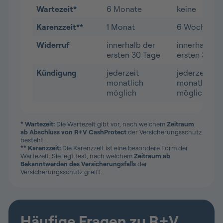
Wartezeit*
6 Monate
keine
Karenzzeit**
1 Monat
6 Wochen
Widerruf
innerhalb der
innerhalb de
ersten 30 Tage
ersten 30 Ta
Kündigung
jederzeit
jederzeit
monatlich
monatlich
möglich
möglich
* Wartezeit:
Die Wartezeit gibt vor, nach welchem
Zeitraum
ab Abschluss von R+V CashProtect
der Versicherungsschutz
besteht.
** Karenzzeit:
Die Karenzzeit ist eine besondere Form der
Wartezeit. Sie legt fest, nach welchem
Zeitraum ab
Bekanntwerden des Versicherungsfalls
der
Versicherungsschutz greift.
Häufige Fragen zu R+V