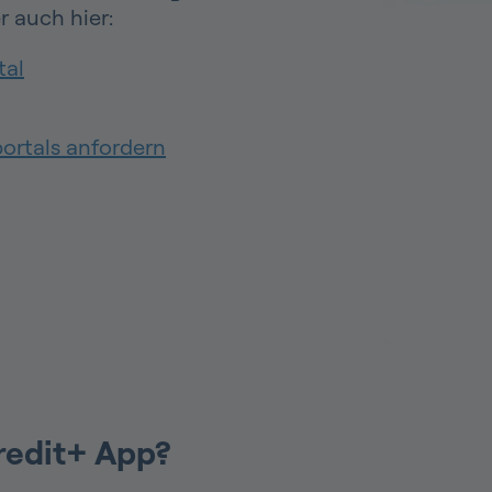
 auch hier:
tal
ortals anfordern
redit+ App?