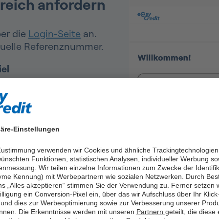
eich anfordern
er die
Login-Seite
an.
tuelle Referenznummer.
el
s
hen Abbuchung auf dem
äre-Einstellungen
hnen Ihre Kundennummer
 Zustimmung verwenden wir Cookies und ähnliche Trackingtechnologien
ünschten Funktionen, statistischen Analysen, individueller Werbung so
enmessung. Wir teilen einzelne Informationen zum Zwecke der Identifik
me Kennung) mit Werbepartnern wie sozialen Netzwerken. Durch Bes
ns „Alles akzeptieren“ stimmen Sie der Verwendung zu. Ferner setzen w
illigung ein Conversion-Pixel ein, über das wir Aufschluss über Ihr Klick
und dies zur Werbeoptimierung sowie zur Verbesserung unserer Prod
nnen. Die Erkenntnisse werden mit unseren
Partnern
geteilt, die diese