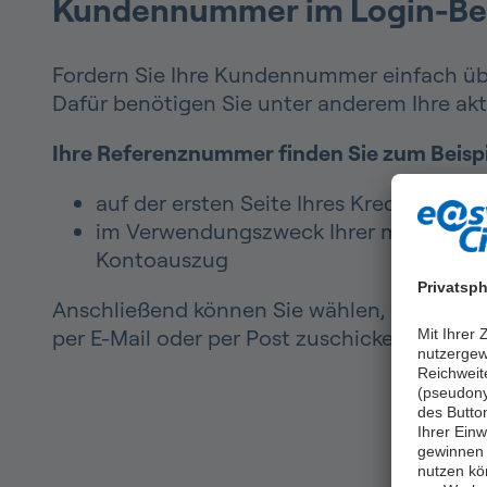
Kundennummer im Login-Ber
Fordern Sie Ihre Kundennummer einfach üb
Dafür benötigen Sie unter anderem Ihre ak
Ihre Referenznummer finden Sie zum Beispi
auf der ersten Seite Ihres Kreditvertrag
im Verwendungszweck Ihrer monatlic
Kontoauszug
Privatsph
Anschließend können Sie wählen, ob wir I
per E-Mail oder per Post zuschicken sollen.
Mit Ihrer
nutzergew
Reichweit
(pseudony
des Butto
Ihrer Einw
gewinnen 
nutzen kö