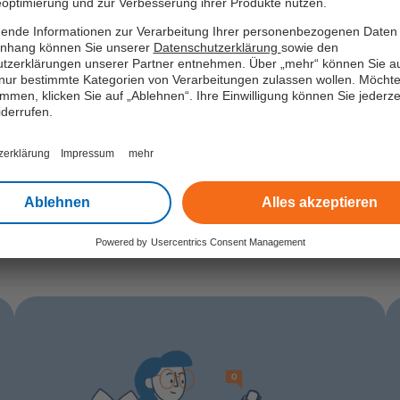
optimierung und zur Verbesserung ihrer Produkte nutzen.
ende Informationen zur Verarbeitung Ihrer personenbezogenen Daten 
hang können Sie unserer
Datenschutzerklärung
sowie den
tzerklärungen unserer Partner entnehmen. Über „mehr“ können Sie a
nur bestimmte Kategorien von Verarbeitungen zulassen wollen. Möchte
immen, klicken Sie auf „Ablehnen“. Ihre Einwilligung können Sie jederzei
iderrufen.
zerklärung
Impressum
mehr
gen?
Ablehnen
Alles akzeptieren
Powered by
Usercentrics Consent Management