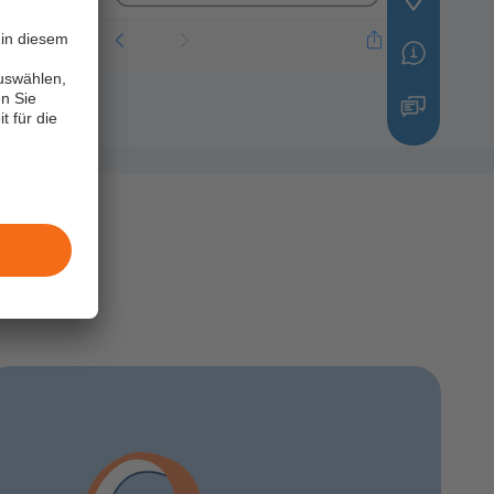
in diesem
uswählen,
n Sie
t für die