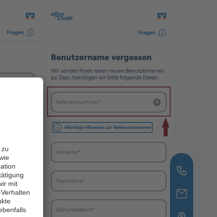
 zu
wie
ation
tätigung
ir mit
-Verhalten
ukte
 ebenfalls