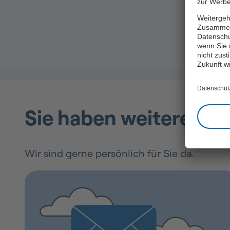
zur Werbe
Weitergeh
Zusammen
Datenschu
wenn Sie 
nicht zust
Zukunft w
Datenschut
Sie haben weitere Fra
Wir sind gerne persönlich für Sie da.