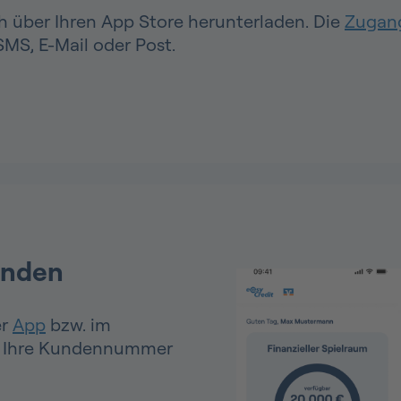
h über Ihren App Store herunterladen. Die
Zugan
SMS, E-Mail oder Post.
inden
er
App
bzw. im
ie Ihre Kundennummer