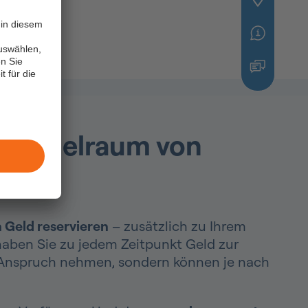
in diesem
uswählen,
n Sie
t für die
en Spielraum von
 Geld reservieren
– zusätzlich zu Ihrem
aben Sie zu jedem Zeitpunkt Geld zur
 Anspruch nehmen, sondern können je nach