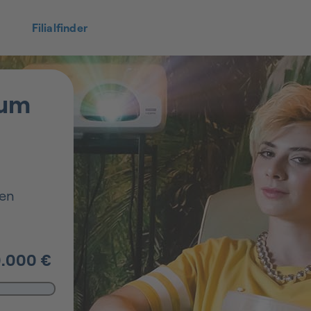
Filialfinder
aum
ren