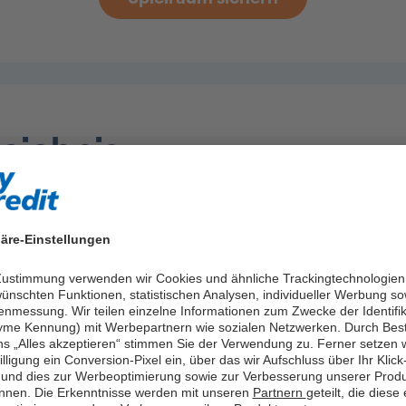
zeichnis
ervieren mit dem finanziellen Spielraum von eas
äre-Einstellungen
 erklärt den finanziellen Spielraum in 2 Minuten
 Zustimmung verwenden wir Cookies und ähnliche Trackingtechnologien
redit Sofortkredit mit finanziellem Spielraum
ünschten Funktionen, statistischen Analysen, individueller Werbung so
enmessung. Wir teilen einzelne Informationen zum Zwecke der Identifik
me Kennung) mit Werbepartnern wie sozialen Netzwerken. Durch Bes
ziellen Spielraums von easyCredit
ns „Alles akzeptieren“ stimmen Sie der Verwendung zu. Ferner setzen w
illigung ein Conversion-Pixel ein, über das wir Aufschluss über Ihr Klick
r einen Kredit von easyCredit
und dies zur Werbeoptimierung sowie zur Verbesserung unserer Prod
nnen. Die Erkenntnisse werden mit unseren
Partnern
geteilt, die diese