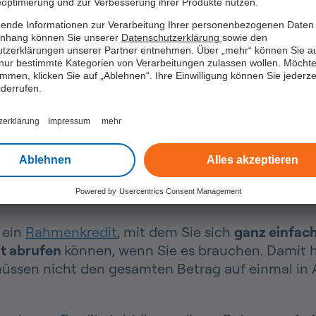
 vom finanziellen Spielraum von easyCredit
optimierung und zur Verbesserung ihrer Produkte nutzen.
ende Informationen zur Verarbeitung Ihrer personenbezogenen Daten 
n zum finanziellen Spielraum
hang können Sie unserer
Datenschutzerklärung
sowie den
tzerklärungen unserer Partner entnehmen. Über „mehr“ können Sie a
nur bestimmte Kategorien von Verarbeitungen zulassen wollen. Möchte
immen, klicken Sie auf „Ablehnen“. Ihre Einwilligung können Sie jederzei
iderrufen.
zerklärung
Impressum
mehr
ieren mit dem finanziell
Ablehnen
Alles akzeptieren
Powered by
Usercentrics Consent Management
 ein
Rahmenkredit
, mit dem Sie sich
ganz einfach
it abrufen
können, wenn Sie es brauchen. Damit h
müssen nicht den gesamten Betrag auf einmal in