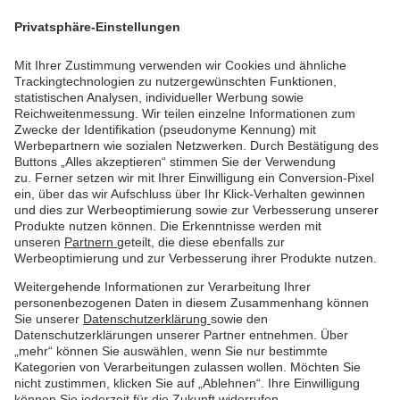
Privatsphäre-Einstellungen
Mit Ihrer Zustimmung verwenden wir Cookies und ähnliche
Trackingtechnologien zu nutzergewünschten Funktionen,
statistischen Analysen, individueller Werbung sowie
Reichweitenmessung. Wir teilen einzelne Informationen zum
Zwecke der Identifikation (pseudonyme Kennung) mit
Werbepartnern wie sozialen Netzwerken. Durch Bestätigung des
Buttons „Alles akzeptieren“ stimmen Sie der Verwendung
zu. Ferner setzen wir mit Ihrer Einwilligung ein Conversion-Pixel
ein, über das wir Aufschluss über Ihr Klick-Verhalten gewinnen
und dies zur Werbeoptimierung sowie zur Verbesserung unserer
Produkte nutzen können. Die Erkenntnisse werden mit
unseren
Partnern
geteilt, die diese ebenfalls zur
Werbeoptimierung und zur Verbesserung ihrer Produkte nutzen.
Weitergehende Informationen zur Verarbeitung Ihrer
personenbezogenen Daten in diesem Zusammenhang können
Sie unserer
Datenschutzerklärung
sowie den
Datenschutzerklärungen unserer Partner entnehmen. Über
„mehr“ können Sie auswählen, wenn Sie nur bestimmte
Kategorien von Verarbeitungen zulassen wollen. Möchten Sie
Datenschutz
Nutzungsbedingungen
Impressum
nicht zustimmen, klicken Sie auf „Ablehnen“. Ihre Einwilligung
können Sie jederzeit für die Zukunft widerrufen.