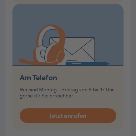
Am Telefon
Wir sind Montag – Freitag von 8 bis 17 Uhr
gerne für Sie erreichbar.