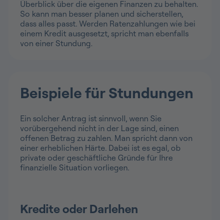
Überblick über die eigenen Finanzen zu behalten.
So kann man besser planen und sicherstellen,
dass alles passt. Werden Ratenzahlungen wie bei
einem Kredit ausgesetzt, spricht man ebenfalls
von einer Stundung.
Beispiele für Stundungen
Ein solcher Antrag ist sinnvoll, wenn Sie
vorübergehend nicht in der Lage sind, einen
offenen Betrag zu zahlen. Man spricht dann von
einer erheblichen Härte. Dabei ist es egal, ob
private oder geschäftliche Gründe für Ihre
finanzielle Situation vorliegen.
Kredite oder Darlehen