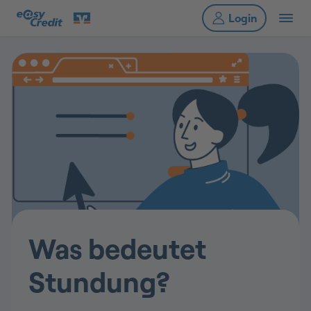
Was bedeutet
Stundung?