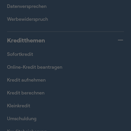
Datenversprechen
Werbewiderspruch
Kreditthemen
Sofortkredit
Online-Kredit beantragen
Kredit aufnehmen
Kredit berechnen
Kleinkredit
Umschuldung