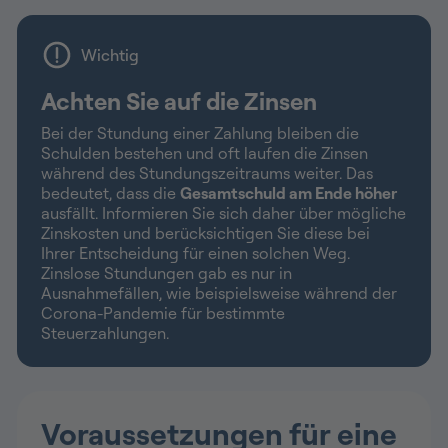
Wichtig
Achten Sie auf die Zinsen
Bei der Stundung einer Zahlung bleiben die
Schulden bestehen und oft laufen die Zinsen
während des Stundungszeitraums weiter. Das
bedeutet, dass die
Gesamtschuld am Ende höher
ausfällt. Informieren Sie sich daher über mögliche
Zinskosten und berücksichtigen Sie diese bei
Ihrer Entscheidung für einen solchen Weg.
Zinslose Stundungen gab es nur in
Ausnahmefällen, wie beispielsweise während der
Corona-Pandemie für bestimmte
Steuerzahlungen.
Voraussetzungen für eine