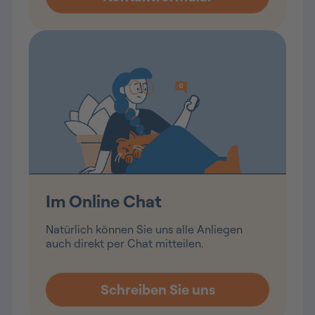
Im Online Chat
Natürlich können Sie uns alle Anliegen
auch direkt per Chat mitteilen.