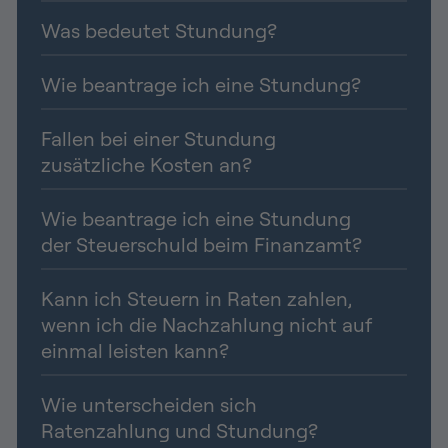
Was bedeutet Stundung?
Wie beantrage ich eine Stundung?
Fallen bei einer Stundung
zusätzliche Kosten an?
Wie beantrage ich eine Stundung
der Steuerschuld beim Finanzamt?
Kann ich Steuern in Raten zahlen,
wenn ich die Nachzahlung nicht auf
einmal leisten kann?
Wie unterscheiden sich
Ratenzahlung und Stundung?