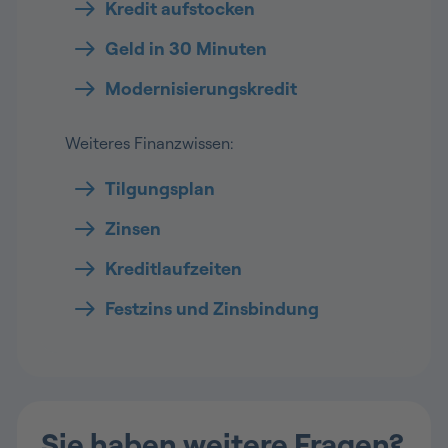
Kredit aufstocken
Geld in 30 Minuten
Modernisierungskredit
Weiteres Finanzwissen:
Tilgungsplan
Zinsen
Kreditlaufzeiten
Festzins und Zinsbindung
Sie haben weitere Fragen?