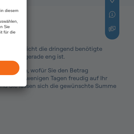
in diesem
uswählen,
n Sie
t für die
hnen vielleicht die dringend benötigte
nanziell gerade eng ist.
e bestimmen, wofür Sie den Betrag
 schon in wenigen Tagen freudig auf Ihr
g und Sie lassen sich die gewünschte Summe