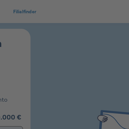
Filialfinder
n
nto