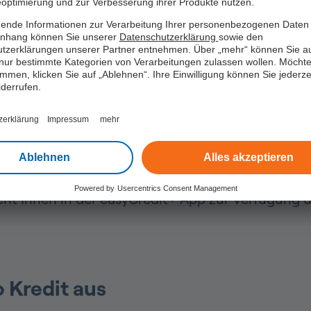
optimierung und zur Verbesserung ihrer Produkte nutzen.
ende Informationen zur Verarbeitung Ihrer personenbezogenen Daten 
hang können Sie unserer
Datenschutzerklärung
sowie den
tzerklärungen unserer Partner entnehmen. Über „mehr“ können Sie a
ber 15.000 Euro
nur bestimmte Kategorien von Verarbeitungen zulassen wollen. Möchte
immen, klicken Sie auf „Ablehnen“. Ihre Einwilligung können Sie jederzei
iderrufen.
umsetzen. Ein Kredit für 15.000 Euro ermöglicht I
zerklärung
Impressum
mehr
Auto oder verschafft Ihnen etwas Luft, wenn es fi
Ablehnen
Alles akzeptieren
redites bleiben Sie finanziell flexibel. Denn Si
d die schnelle Auszahlung sorgen dafür, dass Sie
Powered by
Usercentrics Consent Management
steht Ihnen in der easyCredit+ App zur Verfügun
 Kredit aus