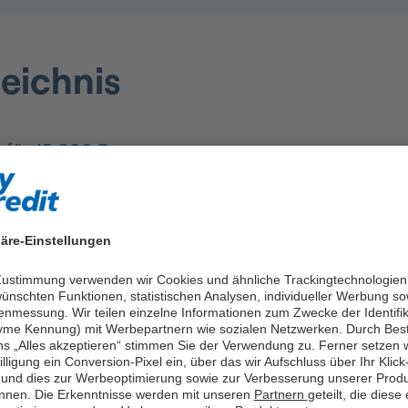
zeichnis
t für 15.000 Euro
redit Sofortkredit
 Rechenbeispiele
äre-Einstellungen
edit
 Zustimmung verwenden wir Cookies und ähnliche Trackingtechnologien
ünschten Funktionen, statistischen Analysen, individueller Werbung so
ei easyCredit
enmessung. Wir teilen einzelne Informationen zum Zwecke der Identifik
me Kennung) mit Werbepartnern wie sozialen Netzwerken. Durch Bes
en zum Kredit über 15.000 Euro
ns „Alles akzeptieren“ stimmen Sie der Verwendung zu. Ferner setzen w
illigung ein Conversion-Pixel ein, über das wir Aufschluss über Ihr Klick
und dies zur Werbeoptimierung sowie zur Verbesserung unserer Prod
nnen. Die Erkenntnisse werden mit unseren
Partnern
geteilt, die diese