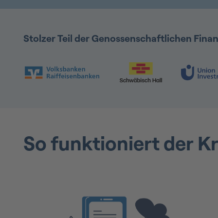
Stolzer Teil der Genossenschaftlichen Fin
Folie 1 & 2 von 9: VR Bank & Schwäbisch Hal
So funktioniert der K