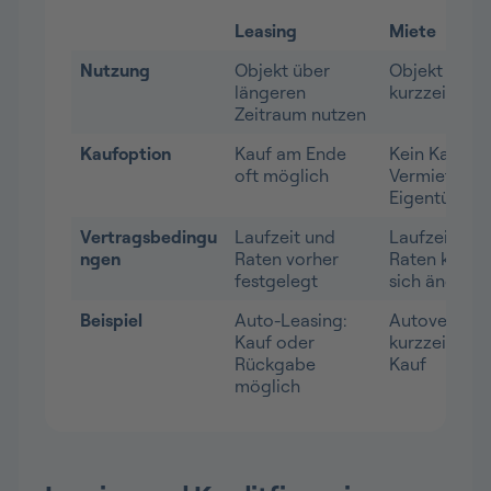
Leasing
Miete
Nutzung
Objekt über
Objekt meist
längeren
kurzzeitig n
Zeitraum nutzen
Kaufoption
Kauf am Ende
Kein Kauf,
oft möglich
Vermieter bl
Eigentümer
Vertragsbedingu
Laufzeit und
Laufzeit flex
ngen
Raten vorher
Raten könne
festgelegt
sich ändern
Beispiel
Auto-Leasing:
Autovermiet
Kauf oder
kurzzeitig, k
Rückgabe
Kauf
möglich