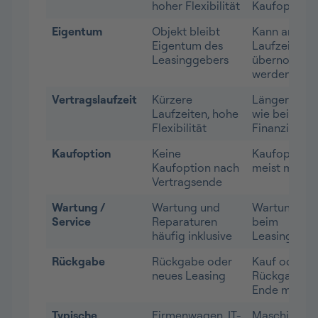
hoher Flexibilität
Kaufoption
Eigentum
Objekt bleibt
Kann am
Eigentum des
Laufzeitend
Leasinggebers
übernomme
werden
Vertragslaufzeit
Kürzere
Längere Lau
Laufzeiten, hohe
wie bei
Flexibilität
Finanzierun
Kaufoption
Keine
Kaufoption
Kaufoption nach
meist mögli
Vertragsende
Wartung /
Wartung und
Wartung lie
Service
Reparaturen
beim
häufig inklusive
Leasingneh
Rückgabe
Rückgabe oder
Kauf oder
neues Leasing
Rückgabe a
Ende möglic
Typische
Firmenwagen, IT-
Maschinen,