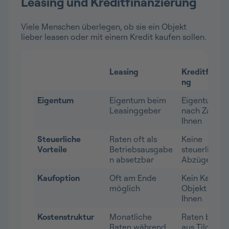
Leasing und Kreditfinanzierung
Viele Menschen überlegen, ob sie ein Objekt
lieber leasen oder mit einem Kredit kaufen sollen.
Leasing
Kreditfinanz
ng
Eigentum
Eigentum beim
Eigentum ge
Leasinggeber
nach Zahlun
Ihnen
Steuerliche
Raten oft als
Keine
Vorteile
Betriebsausgabe
steuerlichen
n absetzbar
Abzüge mög
Kaufoption
Oft am Ende
Kein Kauf nö
möglich
Objekt gehö
Ihnen
Kostenstruktur
Monatliche
Raten beste
Raten während
aus Tilgung 