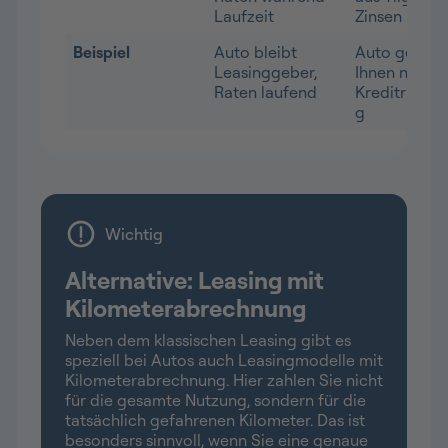
Laufzeit
Zinsen
Beispiel
Auto bleibt
Auto gehört
Leasinggeber,
Ihnen nach
Raten laufend
Kreditrückz
g
Wichtig
Alternative: Leasing mit
Kilometerabrechnung
Neben dem klassischen Leasing gibt es
speziell bei Autos auch Leasingmodelle mit
Kilometerabrechnung. Hier zahlen Sie nicht
für die gesamte Nutzung, sondern für die
tatsächlich gefahrenen Kilometer. Das ist
besonders sinnvoll, wenn Sie eine genaue