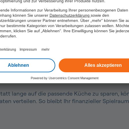
optimierung und zur Verbesserung ihrer Produkte nutzen.
ende Informationen zur Verarbeitung Ihrer personenbezogenen Daten 
hang können Sie unserer
Datenschutzerklärung
sowie den
tzerklärungen unserer Partner entnehmen. Über „mehr“ können Sie a
nur bestimmte Kategorien von Verarbeitungen zulassen wollen. Möchte
immen, klicken Sie auf „Ablehnen“. Ihre Einwilligung können Sie jederzei
iderrufen.
 wird Ihre neue Küche p
zerklärung
Impressum
mehr
e größere Anschaffung. Das ist nicht überrasche
Ablehnen
Alles akzeptieren
mmen. Wer sich den Wunsch nach einer neuen Kü
Powered by
Usercentrics Consent Management
ren.
statt lange auf die passende Küche zu sparen, k
en verteilen. So bleibt Ihr finanzieller Spielrau