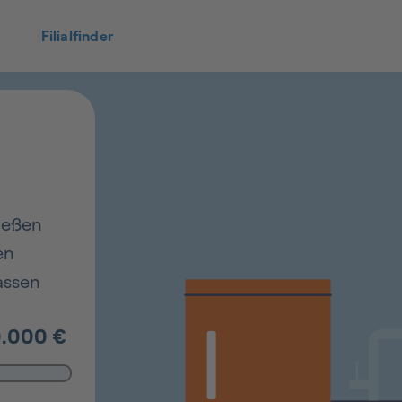
Filialfinder
ießen
en
assen