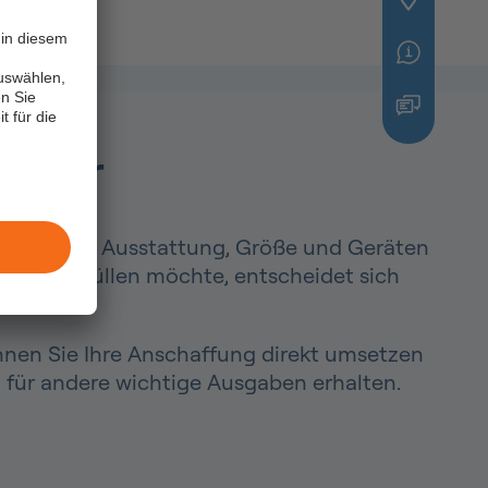
in diesem
uswählen,
n Sie
t für die
lanbar
nd: Je nach Ausstattung, Größe und Geräten
che erfüllen möchte, entscheidet sich
önnen Sie Ihre Anschaffung direkt umsetzen
m für andere wichtige Ausgaben erhalten.