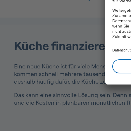
zur Werbe
Weitergeh
Zusammen
Datenschu
wenn Sie 
nicht zust
Zukunft w
Küche finanzieren: So
Datenschut
Eine neue Küche ist für viele Menschen ein
kommen schnell mehrere tausend Euro zusa
deshalb häufig dafür, die Küche zu finanzie
Das kann eine sinnvolle Lösung sein. Denn 
und die Kosten in planbaren monatlichen Rat