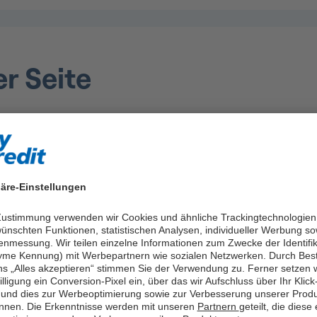
er Seite
 So wird Ihre neue Küche planbar
Credit
äre-Einstellungen
ssichtliche Kosten
 Zustimmung verwenden wir Cookies und ähnliche Trackingtechnologien
 einen 15.000 € Kredit
ünschten Funktionen, statistischen Analysen, individueller Werbung so
enmessung. Wir teilen einzelne Informationen zum Zwecke der Identifik
edit
me Kennung) mit Werbepartnern wie sozialen Netzwerken. Durch Bes
ns „Alles akzeptieren“ stimmen Sie der Verwendung zu. Ferner setzen w
ei easyCredit
illigung ein Conversion-Pixel ein, über das wir Aufschluss über Ihr Klick
und dies zur Werbeoptimierung sowie zur Verbesserung unserer Prod
nnen. Die Erkenntnisse werden mit unseren
Partnern
geteilt, die diese
en zur Finanzierung einer Küche