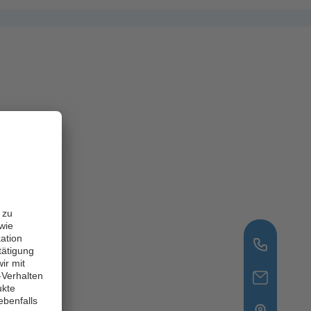
 zu
wie
ation
tätigung
ir mit
-Verhalten
ukte
 ebenfalls