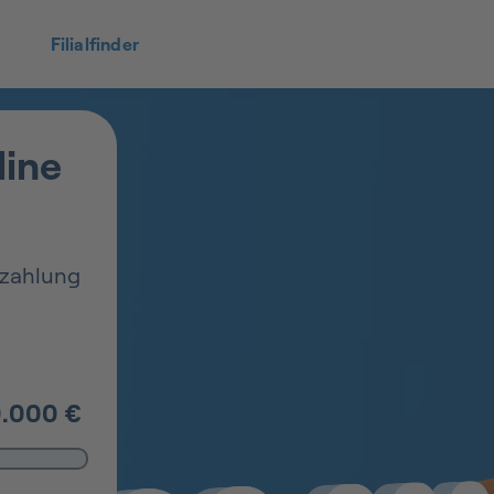
Filialfinder
line
szahlung