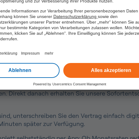
optimierung und zur Verbesserung ihrer Produkte nutzen.
em Kredit für 30.000 Euro von easyCredit, denn Si
ende Informationen zur Verarbeitung Ihrer personenbezogenen Daten 
hang können Sie unserer
Datenschutzerklärung
sowie den
tzerklärungen unserer Partner entnehmen. Über „mehr“ können Sie a
n. Stellen Sie online Ihre Kreditanfrage rund u
nur bestimmte Kategorien von Verarbeitungen zulassen wollen. Möchte
immen, klicken Sie auf „Ablehnen“. Ihre Einwilligung können Sie jederzei
iderrufen.
zerklärung
Impressum
mehr
00 Euro Kredit
Ablehnen
Alles akzeptieren
 Kredit in Höhe von 30.000 Euro bequem online b
ilfe des Kreditrechners eine Kreditlaufzeit wähle
Powered by
Usercentrics Consent Management
n. Direkt danach erhalten Sie unsere Sofortents
nd, unterschreiben Sie den Vertrag einfach digit
 Minuten später zur Verfügung.
mplett selbstständig per App: Ob Monatsraten red