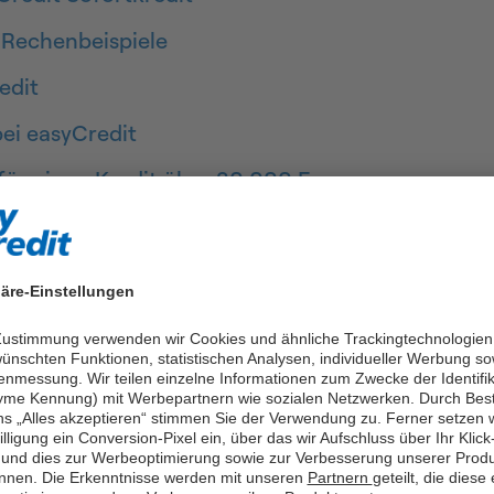
 Rechenbeispiele
edit
ei easyCredit
für einen Kredit über 30.000 Euro
en zum 30.000 Euro Kredit
äre-Einstellungen
 Zustimmung verwenden wir Cookies und ähnliche Trackingtechnologien
ünschten Funktionen, statistischen Analysen, individueller Werbung so
enmessung. Wir teilen einzelne Informationen zum Zwecke der Identifik
icher finanzieren bei eas
me Kennung) mit Werbepartnern wie sozialen Netzwerken. Durch Bes
ns „Alles akzeptieren“ stimmen Sie der Verwendung zu. Ferner setzen w
illigung ein Conversion-Pixel ein, über das wir Aufschluss über Ihr Klick
und dies zur Werbeoptimierung sowie zur Verbesserung unserer Prod
nnen. Die Erkenntnisse werden mit unseren
Partnern
geteilt, die diese
Möglichkeiten: Von der Renovierung des Eigenheim