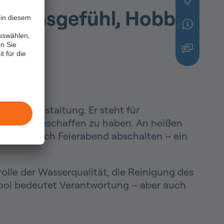
Lebensgefühl, Hobby
in diesem
uswählen,
n Sie
t für die
 Gartengestaltung. Er steht für
zugsort geschaffen zu haben. An heißen
infach nach Feierabend abschalten – ein
lle der Wasserqualität, die Reinigung des
 Pool bedeutet Verantwortung – aber auch