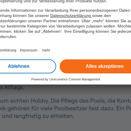
optimierung und zur Verbesserung ihrer Produkte nutzen.
l im Garten: Zwischen 
ende Informationen zur Verarbeitung Ihrer personenbezogenen Daten 
hang können Sie unserer
Datenschutzerklärung
sowie den
tzerklärungen unserer Partner entnehmen. Über „mehr“ können Sie a
nur bestimmte Kategorien von Verarbeitungen zulassen wollen. Möchte
immen, klicken Sie auf „Ablehnen“. Ihre Einwilligung können Sie jederzei
iderrufen.
ensqualität und Freizeitgewinn
zerklärung
Impressum
mehr
viele Hausbesitzer weit mehr als ein Element der
Ablehnen
Alles akzeptieren
sich im eigenen Zuhause einen persönlichen Rück
Zeit mit Familie und Freunden verbringen oder e
Powered by
Usercentrics Consent Management
 Alltags.
 echten Hobby. Die Pflege des Pools, die Kontro
k gehören für viele Poolbesitzer fest dazu. Ein
und langfristig zu erhalten.