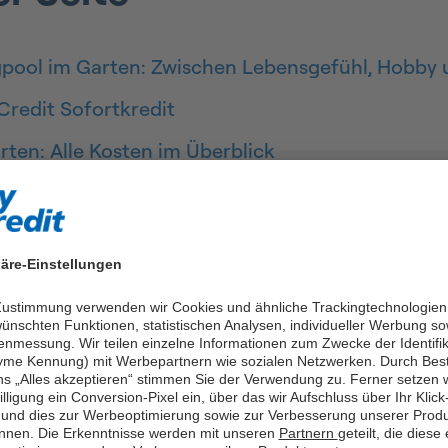
ool im Garten: Zwischen Lebensgefühl, Hobby u
redit Sofortkredit
rten: Alle Kosten im Überblick
 dem Kredit alles finanzieren?
edit
äre-Einstellungen
ei easyCredit
 Zustimmung verwenden wir Cookies und ähnliche Trackingtechnologien
en zum Kredit für Ihren Swimmingpool
ünschten Funktionen, statistischen Analysen, individueller Werbung so
enmessung. Wir teilen einzelne Informationen zum Zwecke der Identifik
me Kennung) mit Werbepartnern wie sozialen Netzwerken. Durch Bes
ns „Alles akzeptieren“ stimmen Sie der Verwendung zu. Ferner setzen w
illigung ein Conversion-Pixel ein, über das wir Aufschluss über Ihr Klick
und dies zur Werbeoptimierung sowie zur Verbesserung unserer Prod
nnen. Die Erkenntnisse werden mit unseren
Partnern
geteilt, die diese