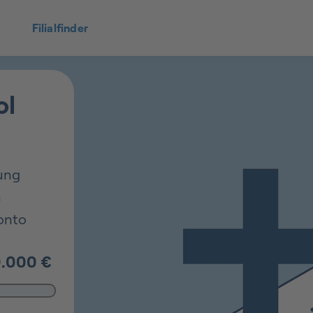
Filialfinder
ol
ung
s
onto