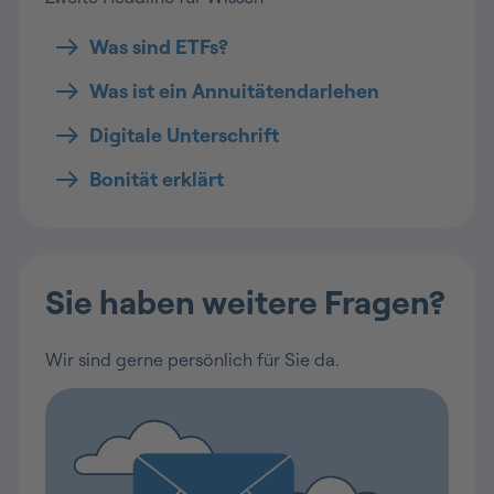
Was sind ETFs?
Was ist ein Annuitäten­darlehen
Digitale Unterschrift
Bonität erklärt
Sie haben weitere Fragen?
Wir sind gerne persönlich für Sie da.