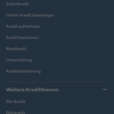
Sofortkredit
Online-Kredit beantragen
Kredit aufnehmen
Kredit berechnen
Kleinkredit
Umschuldung
Kreditabsicherung
Weitere Kreditthemen
Kfz-Kredit
Blitzkredit