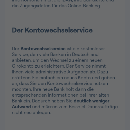
die Zugangsdaten für das Online-Banking.
Der Kontowechselservice
Der
Kontowechselservice
ist ein kostenloser
Service, den viele Banken in Deutschland
anbieten, um den Wechsel zu einem neuen
Girokonto zu erleichtern. Der Service nimmt
Ihnen viele administrative Aufgaben ab. Dazu
eröffnen Sie einfach ein neues Konto und geben
an, dass Sie den Kontowechselservice nutzen
möchten. Ihre neue Bank holt dann die
entsprechenden Informationen bei Ihrer alten
Bank ein. Dadurch haben Sie
deutlich weniger
Aufwand
und müssen zum Beispiel Daueraufträge
nicht neu anlegen.