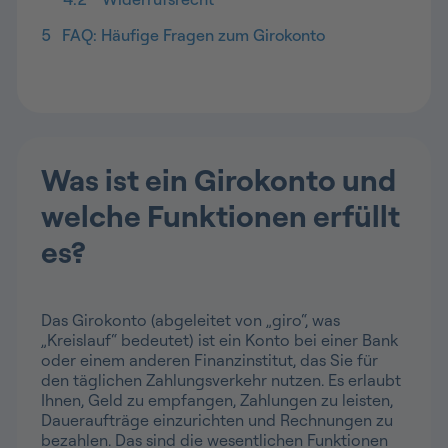
5
FAQ: Häufige Fragen zum Girokonto
Was ist ein Girokonto und
welche Funktionen erfüllt
es?
Das Girokonto (abgeleitet von „giro“, was
„Kreislauf“ bedeutet) ist ein Konto bei einer Bank
oder einem anderen Finanzinstitut, das Sie für
den täglichen Zahlungsverkehr nutzen. Es erlaubt
Ihnen, Geld zu empfangen, Zahlungen zu leisten,
Daueraufträge einzurichten und Rechnungen zu
bezahlen. Das sind die wesentlichen Funktionen