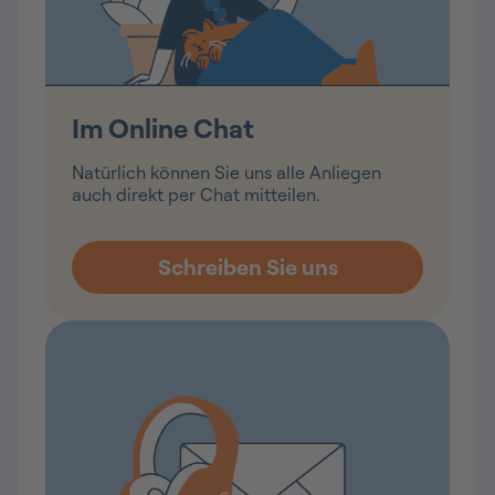
Im Online Chat
Natürlich können Sie uns alle Anliegen
auch direkt per Chat mitteilen.