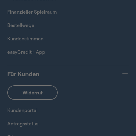
Finanzieller Spielraum
Bestellwege
Kundenstimmen
easyCredit+ App
Für Kunden
Kundenportal
Antragsstatus