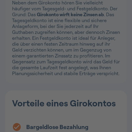
Neben dem Girokonto hören Sie vielleicht
häufiger vom Tagesgeld- und Festgeldkonto. Der
Grund: Das
Girokonto wirft keine Zinsen ab
. Das
Tagesgeldkonto ist eine flexible und sichere
Anlageform, bei der Sie jederzeit auf Ihr
Guthaben zugreifen können, aber dennoch Zinsen
erhalten. Ein Festgeldkonto ist ideal für Anleger,
die über einen festen Zeitraum hinweg auf ihr
Geld verzichten können, um im Gegenzug von
einem garantierten Zinssatz zu profitieren. Im
Gegensatz zum Tagesgeldkonto wird das Geld für
die gesamte Laufzeit fest angelegt, was Ihnen
Planungssicherheit und stabile Erträge verspricht.
Vorteile eines Girokontos
Bargeldlose Bezahlung