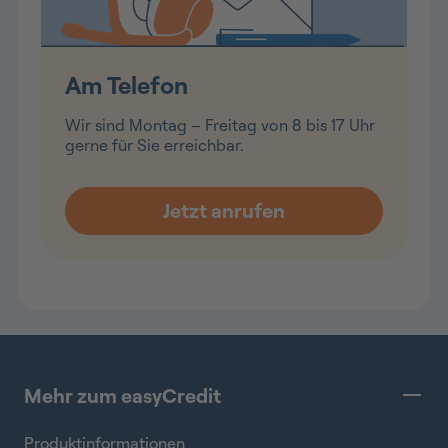
Am Telefon
Wir sind Montag – Freitag von 8 bis 17 Uhr
gerne für Sie erreichbar.
Mehr zum easyCredit
Produktinformationen