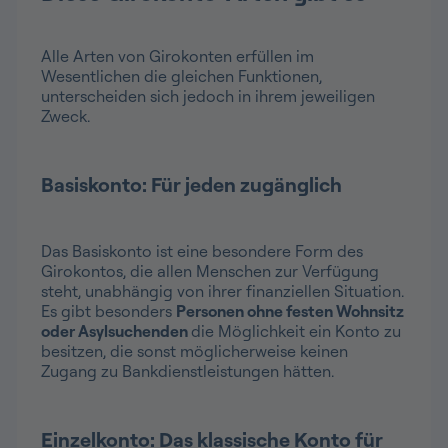
Alle Arten von Girokonten erfüllen im
Wesentlichen die gleichen Funktionen,
unterscheiden sich jedoch in ihrem jeweiligen
Zweck.
Basiskonto: Für jeden zugänglich
Das Basiskonto ist eine besondere Form des
Girokontos, die allen Menschen zur Verfügung
steht, unabhängig von ihrer finanziellen Situation.
Es gibt besonders
Personen ohne festen Wohnsitz
oder Asylsuchenden
die Möglichkeit ein Konto zu
besitzen, die sonst möglicherweise keinen
Zugang zu Bankdienstleistungen hätten.
Einzelkonto: Das klassische Konto für