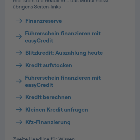
Hier steht die Headline … das Modul heisst
übrigens Seiten-links
Finanzreserve
Führerschein finanzieren mit
easyCredit
Blitzkredit: Auszahlung heute
Kredit aufstocken
Führerschein finanzieren mit
easyCredit
Kredit berechnen
Kleinen Kredit anfragen
Kfz-Finanzierung
Zweite Headline für Wissen