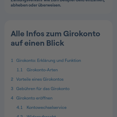
abheben oder überweisen.
Alle Infos zum Girokonto
auf einen Blick
1
Girokonto: Erklärung und Funktion
1.1
Girokonto-Arten
2
Vorteile eines Girokontos
3
Gebühren für das Girokonto
4
Girokonto eröffnen
4.1
Kontowechselservice
4.2
Widerrufsrecht