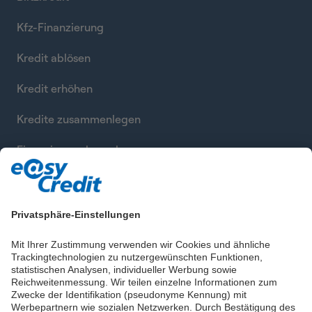
Kfz-Finanzierung
Kredit ablösen
Kredit erhöhen
Kredite zusammenlegen
Finanzierung berechnen
Privatsphäre-Einstellungen
Mit Ihrer Zustimmung verwenden wir Cookies und ähnliche
Trackingtechnologien zu nutzergewünschten Funktionen,
statistischen Analysen, individueller Werbung sowie
Reichweitenmessung. Wir teilen einzelne Informationen zum
Zwecke der Identifikation (pseudonyme Kennung) mit
Werbepartnern wie sozialen Netzwerken. Durch Bestätigung des