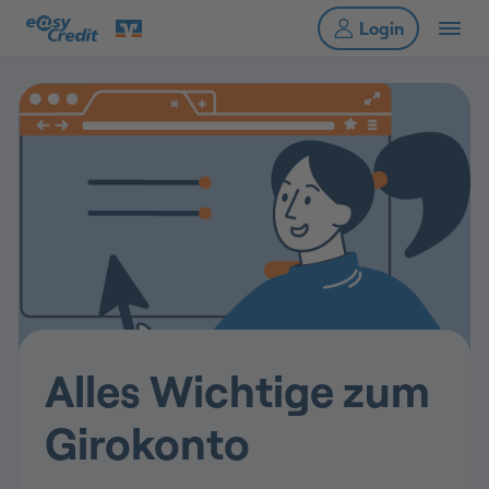
Alles Wichtige zum
Girokonto