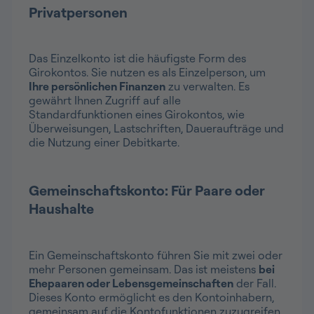
Privatpersonen
Das Einzelkonto ist die häufigste Form des
Girokontos. Sie nutzen es als Einzelperson, um
Ihre persönlichen Finanzen
zu verwalten. Es
gewährt Ihnen Zugriff auf alle
Standardfunktionen eines Girokontos, wie
Überweisungen, Lastschriften, Daueraufträge und
die Nutzung einer Debitkarte.
Gemeinschaftskonto: Für Paare oder
Haushalte
Ein Gemeinschaftskonto führen Sie mit zwei oder
mehr Personen gemeinsam. Das ist meistens
bei
Ehepaaren oder Lebensgemeinschaften
der Fall.
Dieses Konto ermöglicht es den Kontoinhabern,
gemeinsam auf die Kontofunktionen zuzugreifen