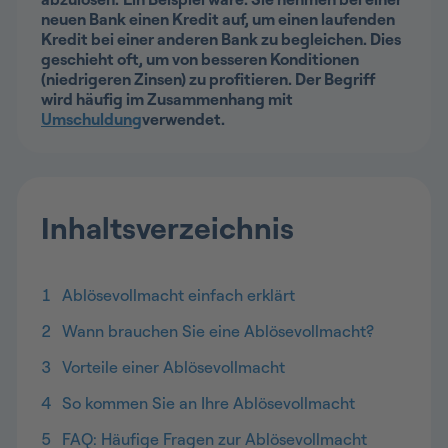
neuen Bank einen Kredit auf, um einen laufenden
Kredit bei einer anderen Bank zu begleichen. Dies
geschieht oft, um von besseren Konditionen
(niedrigeren Zinsen) zu profitieren. Der Begriff
wird häufig im Zusammenhang mit
Umschuldung
verwendet.
Inhaltsverzeichnis
1
Ablösevollmacht einfach erklärt
2
Wann brauchen Sie eine Ablösevollmacht?
3
Vorteile einer Ablösevollmacht
4
So kommen Sie an Ihre Ablösevollmacht
5
FAQ: Häufige Fragen zur Ablösevollmacht