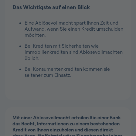
Das Wichtigste auf einen Blick
Eine Ablösevollmacht spart Ihnen Zeit und
Aufwand, wenn Sie einen Kredit umschulden
möchten.
Bei Krediten mit Sicherheiten wie
Immobilienkrediten sind Ablösevollmachten
üblich.
Bei Konsumentenkrediten kommen sie
seltener zum Einsatz.
Mit einer Ablösevollmacht erteilen Sie einer Bank
das Recht, Informationen zu einem bestehenden
Kredit von Ihnen einzuholen und diesen direkt
abzulösen.
Ein Beispiel wäre: Sie nehmen bei einer