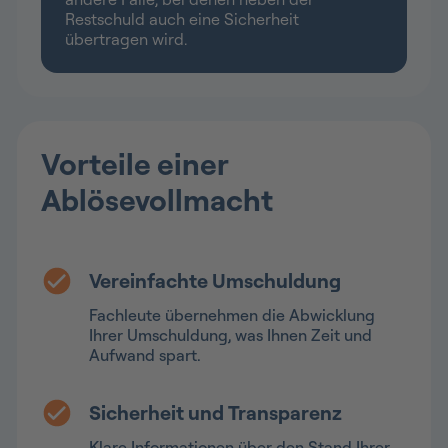
Restschuld auch eine Sicherheit
übertragen wird.
Vorteile einer
Ablösevollmacht
Vereinfachte Umschuldung
Fachleute übernehmen die Abwicklung
Ihrer Umschuldung, was Ihnen Zeit und
Aufwand spart.
Sicherheit und Transparenz
Klare Informationen über den Stand Ihrer