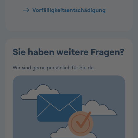
Vorfälligkeitsentschädigung
Sie haben weitere Fragen?
Wir sind gerne persönlich für Sie da.