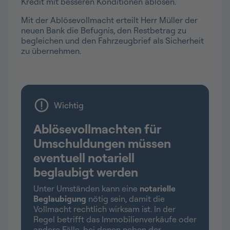
Kredit mit besseren Konditionen ablösen.
Mit der Ablösevollmacht erteilt Herr Müller der
neuen Bank die Befugnis, den Restbetrag zu
begleichen und den Fahrzeugbrief als Sicherheit
zu übernehmen.
Wichtig
Ablösevollmachten für
Umschuldungen müssen
eventuell notariell
beglaubigt werden
Unter Umständen kann eine
notarielle
Beglaubigung
nötig sein, damit die
Vollmacht rechtlich wirksam ist. In der
Regel betrifft das Immobilienverkäufe oder
andere Fälle, bei denen neben der