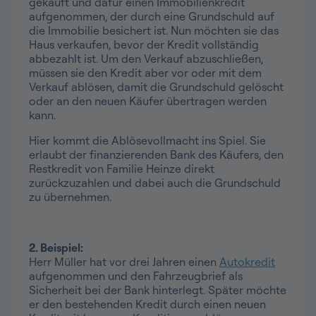
gekauft und dafür einen Immobilienkredit
aufgenommen, der durch eine Grundschuld auf
die Immobilie besichert ist. Nun möchten sie das
Haus verkaufen, bevor der Kredit vollständig
abbezahlt ist. Um den Verkauf abzuschließen,
müssen sie den Kredit aber vor oder mit dem
Verkauf ablösen, damit die Grundschuld gelöscht
oder an den neuen Käufer übertragen werden
kann.
Hier kommt die Ablösevollmacht ins Spiel. Sie
erlaubt der finanzierenden Bank des Käufers, den
Restkredit von Familie Heinze direkt
zurückzuzahlen und dabei auch die Grundschuld
zu übernehmen.
2. Beispiel:
Herr Müller hat vor drei Jahren einen
Autokredit
aufgenommen und den Fahrzeugbrief als
Sicherheit bei der Bank hinterlegt. Später möchte
er den bestehenden Kredit durch einen neuen