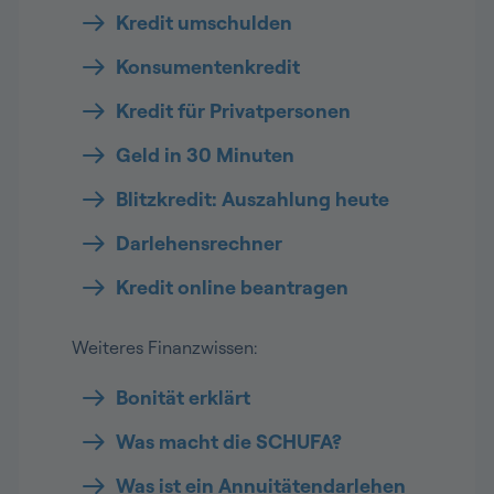
Kredit umschulden
Konsumentenkredit
Kredit für Privatpersonen
Geld in 30 Minuten
Blitzkredit: Auszahlung heute
Darlehensrechner
Kredit online beantragen
Weiteres Finanzwissen:
Bonität erklärt
Was macht die SCHUFA?
Was ist ein Annuitäten­darlehen