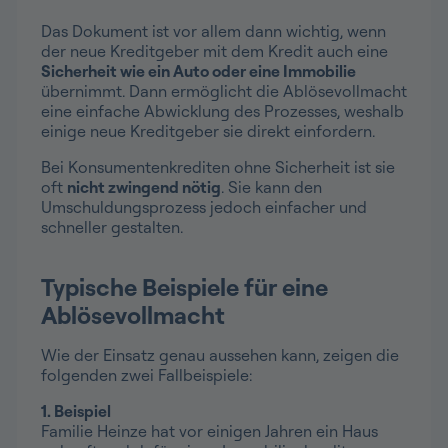
Das Dokument ist vor allem dann wichtig, wenn
der neue Kreditgeber mit dem Kredit auch eine
Sicherheit wie ein Auto oder eine Immobilie
übernimmt. Dann ermöglicht die Ablösevollmacht
eine einfache Abwicklung des Prozesses, weshalb
einige neue Kreditgeber sie direkt einfordern.
Bei Konsumentenkrediten ohne Sicherheit ist sie
oft
nicht zwingend nötig
. Sie kann den
Umschuldungsprozess jedoch einfacher und
schneller gestalten.
Typische Beispiele für eine
Ablösevollmacht
Wie der Einsatz genau aussehen kann, zeigen die
folgenden zwei Fallbeispiele:
1. Beispiel
Familie Heinze hat vor einigen Jahren ein Haus