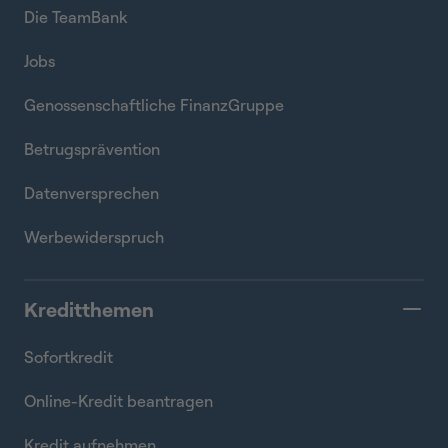
Die TeamBank
Jobs
Genossenschaftliche FinanzGruppe
Betrugsprävention
Datenversprechen
Werbewiderspruch
Kreditthemen
Sofortkredit
Online-Kredit beantragen
Kredit aufnehmen