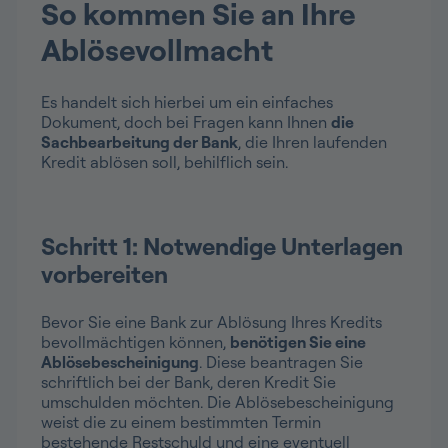
So kommen Sie an Ihre
Ablösevollmacht
Es handelt sich hierbei um ein einfaches
Dokument, doch bei Fragen kann Ihnen
die
Sachbearbeitung der Bank
, die Ihren laufenden
Kredit ablösen soll, behilflich sein.
Schritt 1: Notwendige Unterlagen
vorbereiten
Bevor Sie eine Bank zur Ablösung Ihres Kredits
bevollmächtigen können,
benötigen Sie eine
Ablösebescheinigung
. Diese beantragen Sie
schriftlich bei der Bank, deren Kredit Sie
umschulden möchten. Die Ablösebescheinigung
weist die zu einem bestimmten Termin
bestehende Restschuld und eine eventuell