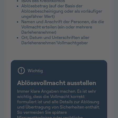
IBAN des Kreditkontos
Ablösebetrag (auf der Basis der
Ablösebescheinigung oder als vorläufiger
ungefährer Wert)
Namen und Anschrift der Personen, die die
Vollmacht erteilen (ein oder mehrere
Darlehensnehmer)
Ort, Datum und Unterschriften aller
Darlehensnehmer/Vollmachtgeber
Wichtig
Ablösevollmacht ausstellen
Immer klare Angaben machen. Es ist sehr
wichtig, dass die Vollmacht korrekt
formuliert ist und alle Details zur Ablösung
und Übertragung von Sicherheiten enthält.
So vermeiden Sie spätere
Missverständnisse oder rechtliche