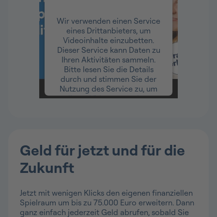
Wir verwenden einen Service
eines Drittanbieters, um
Videoinhalte einzubetten.
Dieser Service kann Daten zu
Ihren Aktivitäten sammeln.
Bitte lesen Sie die Details
durch und stimmen Sie der
Nutzung des Service zu, um
dieses Video anzusehen.
Mehr Informationen
Geld für jetzt und für die
Akzeptieren
Zukunft
Usercentrics
Powered by
Consent Management
Platform
Jetzt mit wenigen Klicks den eigenen finanziellen
Spielraum um bis zu 75.000 Euro erweitern. Dann
ganz einfach jederzeit Geld abrufen, sobald Sie