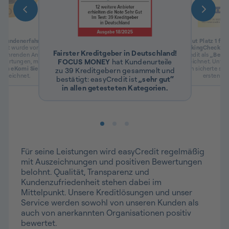
 Kundenerfahrung bei
Erneut Platz 1 für
edit wurde von
eKomi
,
Beim
BankingCheck Aw
Fairster Kreditgeber in Deutschland!
führenden Anbieter für
easyCredit als
„Beste
FOCUS MONEY
hat Kundenurteile
wertungen, mit
4,9 von
ausgezeichnet. Unter
dem
eKomi Siegel Gold
Produkten sicherte sic
zu 39 Kreditgebern gesammelt und
gezeichnet.
ersten Pla
bestätigt: easyCredit ist
„sehr gut“
in allen getesteten Kategorien.
Für seine Leistungen wird easyCredit regelmäßig
mit Auszeichnungen und positiven Bewertungen
belohnt. Qualität, Transparenz und
Kundenzufriedenheit stehen dabei im
Mittelpunkt. Unsere Kreditlösungen und unser
Service werden sowohl von unseren Kunden als
auch von anerkannten Organisationen positiv
bewertet.